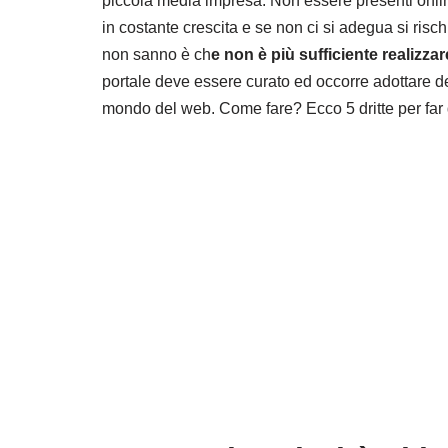
piccola media impresa. Non essere presenti onlin
in costante crescita e se non ci si adegua si rischi
non sanno è ch
e non è più sufficiente realizz
portale deve essere curato ed occorre adottare del
mondo del web. Come fare? Ecco 5 dritte per far de