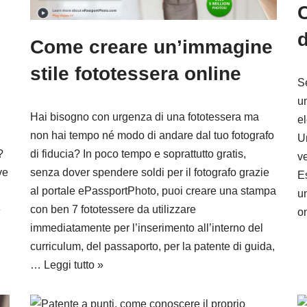
C
d
Come creare un’immagine
stile fototessera online
S
un
Hai bisogno con urgenza di una fototessera ma
el
non hai tempo né modo di andare dal tuo fotografo
U
di fiducia? In poco tempo e soprattutto gratis,
?
ve
senza dover spendere soldi per il fotografo grazie
ve
Es
al portale ePassportPhoto, puoi creare una stampa
un
con ben 7 fototessere da utilizzare
e
o
immediatamente per l’inserimento all’interno del
curriculum, del passaporto, per la patente di guida,
…
Leggi tutto »