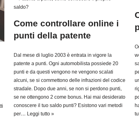
C
Come controllare online i
p
punti della patente
Og
Dal mese di luglio 2003 è entrata in vigore la
we
patente a punti. Ogni automobilista possiede 20
sa
punti e da questi vengono ne vengono scalati
pe
alcuni, se si commettono delle infrazioni del codice
u
stradale. Dopo due anni, se non si perdono punti,
ri
se ne ottengono 2 come bonus. Hai mai desiderato
po
conoscere il tuo saldo punti? Esistono vari metodi
ha
ti
per…
Leggi tutto »
tu