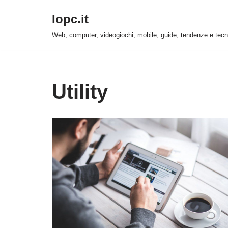
Iopc.it
Vai
Web, computer, videogiochi, mobile, guide, tendenze e tecn
al
contenuto
Utility