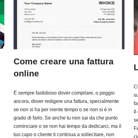
Come creare una fattura
L
online
C
È sempre fastidioso dover compilare, o peggio
su
ancora, dover redigere una fattura, specialmente
fa
se non si ha per niente tempo o se non si è in
Il
grado di farlo. Se anche tu non sai da che punto
s
cominciare o se non hai tempo da dedicarci, ma il
F
tuo capo o cliente ti continua a sollecitare, non
c