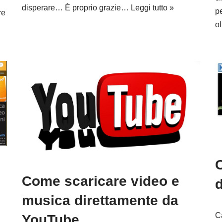
disperare… È proprio grazie…
Leggi tutto »
pe
re
o
C
Come scaricare video e
musica direttamente da
C
YouTube