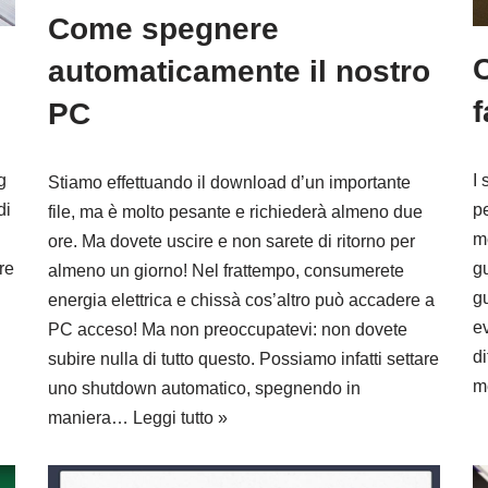
Come spegnere
automaticamente il nostro
f
PC
g
I 
Stiamo effettuando il download d’un importante
di
p
file, ma è molto pesante e richiederà almeno due
me
ore. Ma dovete uscire e non sarete di ritorno per
re
gu
almeno un giorno! Nel frattempo, consumerete
g
energia elettrica e chissà cos’altro può accadere a
ev
PC acceso! Ma non preoccupatevi: non dovete
di
subire nulla di tutto questo. Possiamo infatti settare
m
uno shutdown automatico, spegnendo in
maniera…
Leggi tutto »