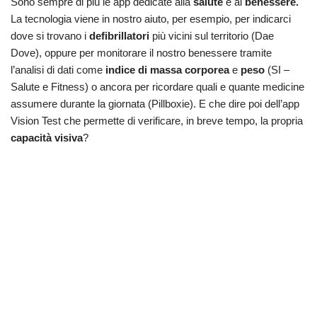
Sono sempre di più le app dedicate alla
salute
e al
benessere.
La tecnologia viene in nostro aiuto, per esempio, per indicarci
dove si trovano i
defibrillatori
più vicini sul territorio (Dae
Dove), oppure per monitorare il nostro benessere tramite
l’analisi di dati come
indice di massa corporea
e
peso
(SI –
Salute e Fitness) o ancora per ricordare quali e quante medicine
assumere durante la giornata (Pillboxie). E che dire poi dell’app
Vision Test che permette di verificare, in breve tempo, la propria
capacità visiva
?