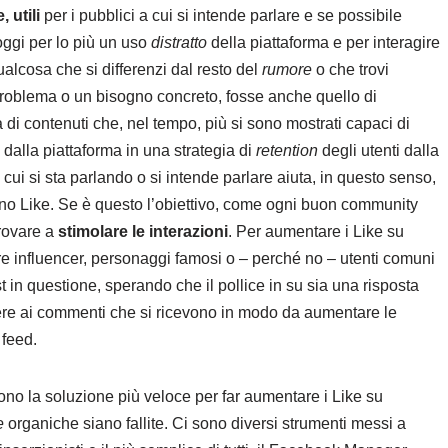
 utili
per i pubblici a cui si intende parlare e se possibile
 oggi per lo più un uso
distratto
della piattaforma e per interagire
ualcosa che si differenzi dal resto del
rumore
o che trovi
n problema o un bisogno concreto, fosse anche quello di
ia di contenuti che, nel tempo, più si sono mostrati capaci di
 dalla piattaforma in una strategia di
retention
degli utenti dalla
 cui si sta parlando o si intende parlare aiuta, in questo senso,
ano Like. Se è questo l’obiettivo, come ogni buon community
rovare a
stimolare le interazioni
. Per aumentare i Like su
 influencer, personaggi famosi o – perché no – utenti comuni
ost in questione, sperando che il pollice in su sia una risposta
dere ai commenti che si ricevono in modo da aumentare le
 feed.
no la soluzione più veloce per far aumentare i Like su
he
organiche siano fallite. Ci sono diversi strumenti messi a