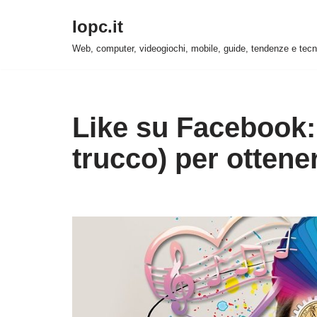
Iopc.it
Vai
Web, computer, videogiochi, mobile, guide, tendenze e tecn
al
contenuto
Like su Facebook:
trucco) per ottene