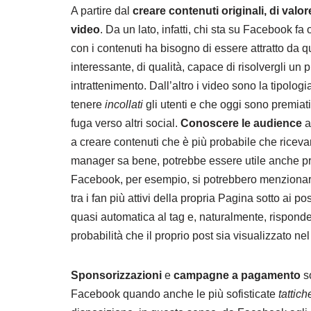
A partire dal
creare contenuti originali, di valore,
video
. Da un lato, infatti, chi sta su Facebook fa
con i contenuti ha bisogno di essere attratto da q
interessante, di qualità, capace di risolvergli u
intrattenimento. Dall’altro i video sono la tipolog
tenere
incollati
gli utenti e che oggi sono premiati
fuga verso altri social.
Conoscere le audience
a
a creare contenuti che è più probabile che ricev
manager sa bene, potrebbe essere utile anche p
Facebook, per esempio, si potrebbero menzionare
tra i fan più attivi della propria Pagina sotto ai p
quasi automatica al tag e, naturalmente, rispon
probabilità che il proprio post sia visualizzato nel
Sponsorizzazioni
e
campagne a pagamento
so
Facebook quando anche le più sofisticate
tattic