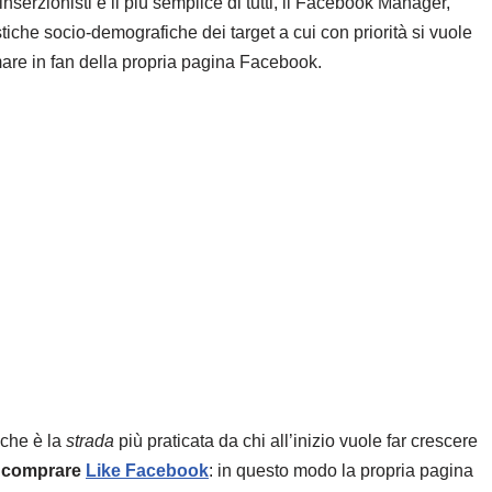
serzionisti e il più semplice di tutti, il Facebook Manager,
stiche socio-demografiche dei target a cui con priorità si vuole
ormare in fan della propria pagina Facebook.
 che è la
strada
più praticata da chi all’inizio vuole far crescere
o
comprare
Like Facebook
: in questo modo la propria pagina