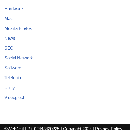
Hardware
Mac
Mozilla Firefox
News
SEO
Social Network
Software
Telefonia
Utility
Videogiochi
©Web4Hit | P.i. 02443420225 | Copyright 2024 |
Privacy Policy
|