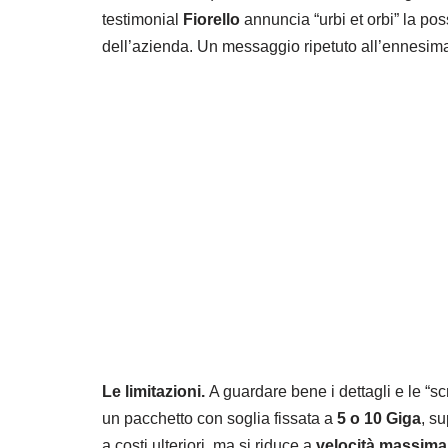
testimonial
Fiorello
annuncia “urbi et orbi” la poss
dell’azienda. Un messaggio ripetuto all’ennesima
Le limitazioni.
A guardare bene i dettagli e le “scrit
un pacchetto con soglia fissata a
5 o 10 Giga
, s
a costi ulteriori, ma si riduce a
velocità massima