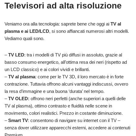
Televisori ad alta risoluzione
Veniamo ora alla tecnologia: saprete bene che oggi ai
TV al
plasma e ai LED/LCD
, si sono affiancati numerosi altri modelli.
Vediamo quali sono.
–
TV LED
: tra i modelli di TV più diffusi in assoluto, grazie al
basso consumo energetico, all’ottima resa dei neri (rispetto ad
un LCD classico) e ai colori vividi e brillanti.
–
TV al plasma
: come per le TV 3D, il loro mercato è in forte
contrazione. Tuttavia offrono alcuni vantaggi indiscussi, ovvero
la resa d’immagine e una buona ‘durata’ nel tempo.
–
TV OLED:
offrono neri perfetti (anche superiori a quelli delle
TV al plasma), ottimo contrasto e fluidità nelle scene in
movimento, colori realistici. Prezzo in costante diminuzione.
–
Smart TV
: consentono di navigare su internet con il TV –
senza dover utilizzare apparecchi esterni, accedere ai contenuti
Premium.