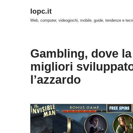
Iopc.it
Vai
Web, computer, videogiochi, mobile, guide, tendenze e tecn
al
contenuto
Gambling, dove la 
migliori sviluppato
l’azzardo