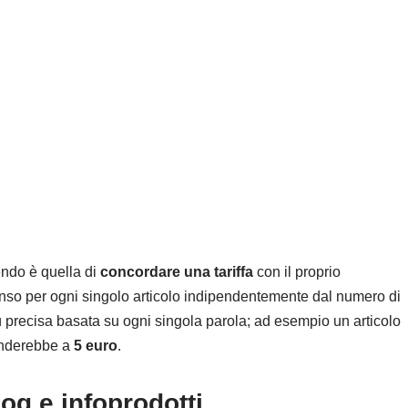
endo è quella di
concordare una tariffa
con il proprio
so per ogni singolo articolo indipendentemente dal numero di
iù precisa basata su ogni singola parola; ad esempio un articolo
ponderebbe a
5 euro
.
og e infoprodotti