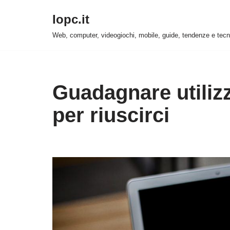
Iopc.it
Vai
Web, computer, videogiochi, mobile, guide, tendenze e tecn
al
contenuto
Guadagnare utiliz
per riuscirci