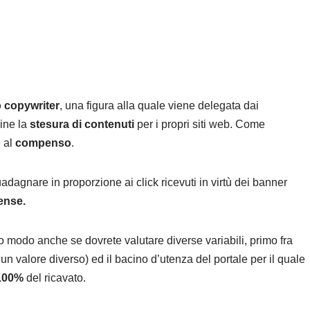
o copywriter
, una figura alla quale viene delegata dai
ine la
stesura di contenuti
per i propri siti web. Come
e al
compenso
.
uadagnare in proporzione ai click ricevuti in virtù dei banner
ense.
to modo anche se dovrete valutare diverse variabili, primo fra
ha un valore diverso) ed il bacino d’utenza del portale per il quale
 100%
del ricavato.