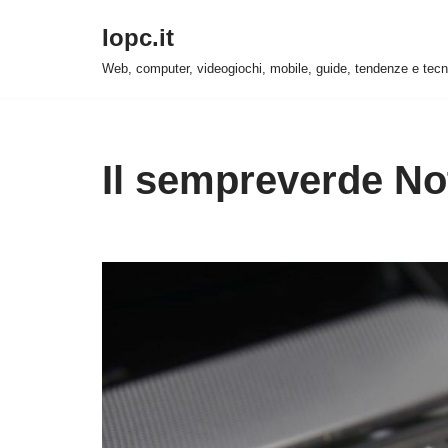
Iopc.it
Vai
Web, computer, videogiochi, mobile, guide, tendenze e tecn
al
contenuto
Il sempreverde N