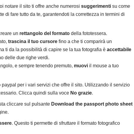
i notare il sito ti offre anche numerosi
suggerimenti
su come
 di fare tutto da te, garantendoti la correttezza in termini di
 creare un
rettangolo del formato
della fototessera.
ato,
trascina il tuo cursore
fino a che ti comparirà un
 ti da la possibilità di capire se la tua fotografia è
accettabile
rno delle due righe verdi.
ttangolo, e sempre tenendo premuto,
muovi
il mouse a tuo
ypal per i vari servizi che offre il sito. Utilizzando il servizio
cessario. Clicca quindi sulla voce
No grazie
.
asta cliccare sul pulsante
Download the passport photo sheet
ine.
essere
. Questo ti permette di sfruttare il formato fotografico