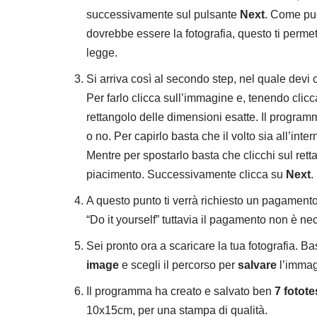
successivamente sul pulsante
Next
. Come puo
dovrebbe essere la fotografia, questo ti permette
legge.
Si arriva così al secondo step, nel quale devi
Per farlo clicca sull’immagine e, tenendo clicc
rettangolo delle dimensioni esatte. Il programma
o no. Per capirlo basta che il volto sia all’inte
Mentre per spostarlo basta che clicchi sul re
piacimento. Successivamente clicca su
Next
.
A questo punto ti verrà richiesto un pagamento pa
“Do it yourself” tuttavia il pagamento non è ne
Sei pronto ora a scaricare la tua fotografia. B
image
e scegli il percorso per
salvare
l’immag
Il programma ha creato e salvato ben
7 fotot
10x15cm, per una stampa di qualità.