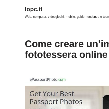
Iopc.it
Vai
Web, computer, videogiochi, mobile, guide, tendenze e tecn
al
contenuto
Come creare un’im
fototessera online