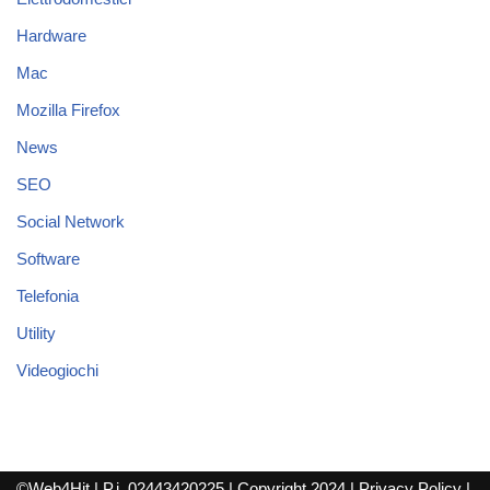
Hardware
Mac
Mozilla Firefox
News
SEO
Social Network
Software
Telefonia
Utility
Videogiochi
©Web4Hit | P.i. 02443420225 | Copyright 2024 |
Privacy Policy
|