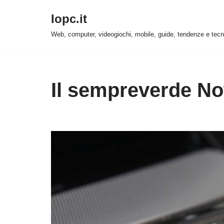
Iopc.it
Vai
Web, computer, videogiochi, mobile, guide, tendenze e tecn
al
contenuto
Il sempreverde N