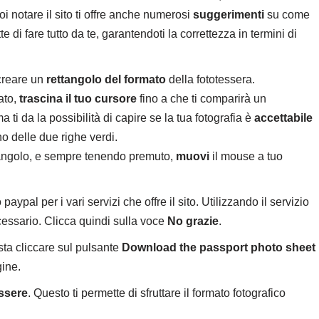
i notare il sito ti offre anche numerosi
suggerimenti
su come
 di fare tutto da te, garantendoti la correttezza in termini di
 creare un
rettangolo del formato
della fototessera.
ato,
trascina il tuo cursore
fino a che ti comparirà un
 ti da la possibilità di capire se la tua fotografia è
accettabile
rno delle due righe verdi.
ttangolo, e sempre tenendo premuto,
muovi
il mouse a tuo
ypal per i vari servizi che offre il sito. Utilizzando il servizio
cessario. Clicca quindi sulla voce
No grazie
.
asta cliccare sul pulsante
Download the passport photo sheet
ine.
essere
. Questo ti permette di sfruttare il formato fotografico