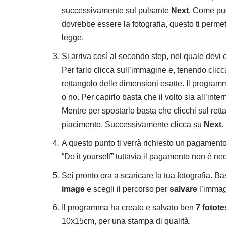
successivamente sul pulsante
Next
. Come puo
dovrebbe essere la fotografia, questo ti permette
legge.
Si arriva così al secondo step, nel quale devi
Per farlo clicca sull’immagine e, tenendo clicc
rettangolo delle dimensioni esatte. Il programma
o no. Per capirlo basta che il volto sia all’inte
Mentre per spostarlo basta che clicchi sul re
piacimento. Successivamente clicca su
Next
.
A questo punto ti verrà richiesto un pagamento pa
“Do it yourself” tuttavia il pagamento non è ne
Sei pronto ora a scaricare la tua fotografia. B
image
e scegli il percorso per
salvare
l’immag
Il programma ha creato e salvato ben
7 fotot
10x15cm, per una stampa di qualità.