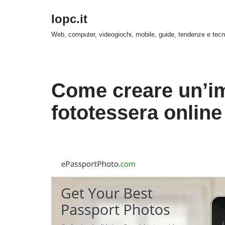
Iopc.it
Vai
Web, computer, videogiochi, mobile, guide, tendenze e tecn
al
contenuto
Come creare un’im
fototessera online