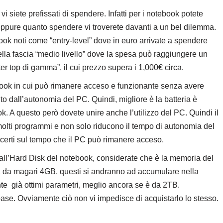
i siete prefissati di spendere. Infatti per i notebook potete
ppure quanto spendere vi troverete davanti a un bel dilemma.
ok noti come “entry-level” dove in euro arrivate a spendere
lla fascia “medio livello” dove la spesa può raggiungere un
er top di gamma”, il cui prezzo supera i 1,000€ circa.
tebook in cui può rimanere acceso e funzionante senza avere
to dall’autonomia del PC. Quindi, migliore è la batteria è
. A questo però dovete unire anche l’utilizzo del PC. Quindi il
molti programmi e non solo riducono il tempo di autonomia del
i certi sul tempo che il PC può rimanere acceso.
all’Hard Disk del notebook, considerate che è la memoria del
a da magari 4GB, questi si andranno ad accumulare nella
e già ottimi parametri, meglio ancora se è da 2TB.
 base. Ovviamente ciò non vi impedisce di acquistarlo lo stesso.