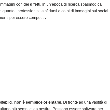
 immagini con dei
difetti.
In un’epoca di ricerca spasmodica
 quanto i professionisti a sfidarsi a colpi di immagini sui social
menti per essere competitivi.
lteplici,
non è semplice orientarsi
. Di fronte ad una vastità di
isultano più semplici da gestire. Possono essere software per