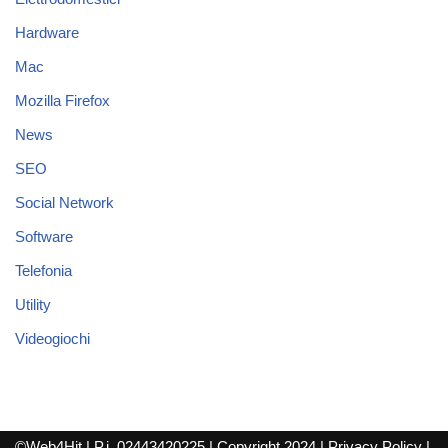
Hardware
Mac
Mozilla Firefox
News
SEO
Social Network
Software
Telefonia
Utility
Videogiochi
©Web4Hit | P.i. 02443420225 | Copyright 2024 |
Privacy Policy
|