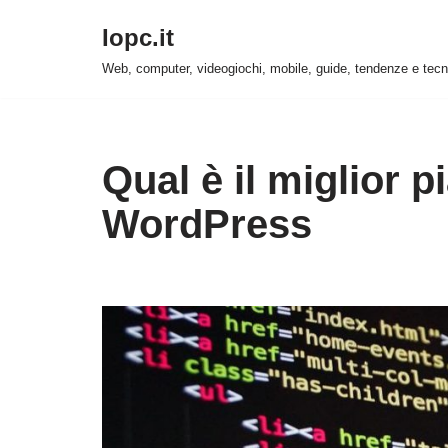
Iopc.it
Vai
Web, computer, videogiochi, mobile, guide, tendenze e tecn
al
contenuto
Qual è il miglior p
WordPress